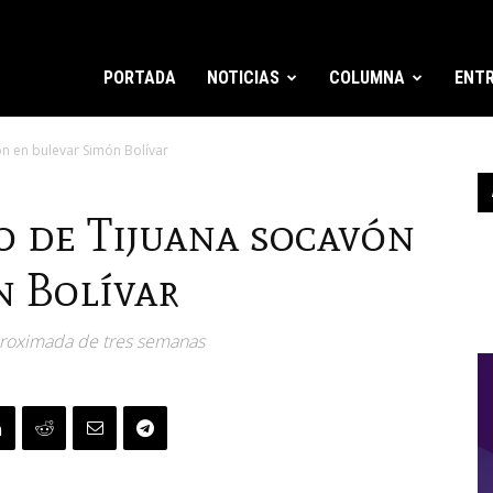
PORTADA
NOTICIAS
COLUMNA
ENTR
n en bulevar Simón Bolívar
o de Tijuana socavón
n Bolívar
proximada de tres semanas