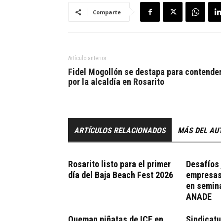
Comparte
Artículo anterior
Fidel Mogollón se destapa para contende
por la alcaldía en Rosarito
ARTÍCULOS RELACIONADOS
MÁS DEL AU
Rosarito listo para el primer
Desafíos 
día del Baja Beach Fest 2026
empresas
en semina
ANADE
Queman piñatas de ICE en
Sindicatu