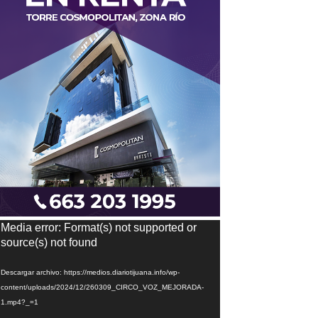
eproductor
Media error: Format(s) not supported or
e
source(s) not found
ídeo
Descargar archivo: https://medios.diariotijuana.info/wp-
content/uploads/2024/12/260309_CIRCO_VOZ_MEJORADA-
1.mp4?_=1