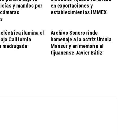
licías y mandos por
en exportaciones y
e cámaras
establecimientos IMMEX
es
eléctrica ilumina el
Archivo Sonoro rinde
Baja California
homenaje a la actriz Ursula
la madrugada
Mansur y en memoria al
tijuanense Javier Bátiz