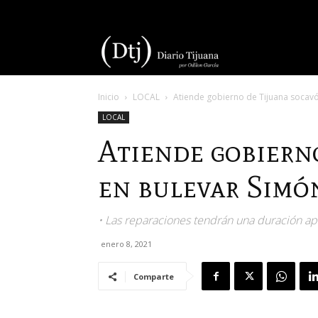
Diario
Inicio
LOCAL
Atiende gobierno de Tijuana socavó
Tijuana
LOCAL
Atiende gobiern
en bulevar Simó
• Las reparaciones tendrán una duración a
enero 8, 2021
Comparte