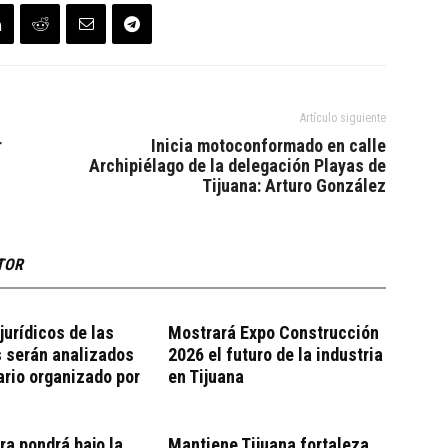
Artículo siguiente
r
Inicia motoconformado en calle
Archipiélago de la delegación Playas de
Tijuana: Arturo González
TOR
jurídicos de las
Mostrará Expo Construcción
 serán analizados
2026 el futuro de la industria
rio organizado por
en Tijuana
ra pondrá bajo la
Mantiene Tijuana fortaleza