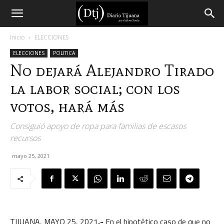
Diario
Inicio
ELECCIONES
ELECCIONES
POLITICA
Tijuana
No dejará Alejandro Tirado
la labor social; con los
votos, hará más
Consiguió apoyo de ropa para familias de escasos
recursos
mayo 25, 2021
TIJUANA, MAYO 25, 2021
.-
En el hipotético caso de que no