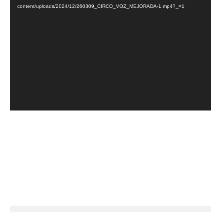
content/uploads/2024/12/260309_CIRCO_VOZ_MEJORADA-1.mp4?_=1