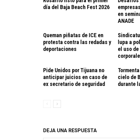
Rosarito listo para el primer
Desafíos 
día del Baja Beach Fest 2026
empresas
en semina
ANADE
Queman piñatas de ICE en
Sindicatu
protesta contra las redadas y
lupa a po
deportaciones
el uso d
corporal
Pide Unidos por Tijuana no
Tormenta 
anticipar juicios en caso de
cielo de 
ex secretario de seguridad
durante 
DEJA UNA RESPUESTA