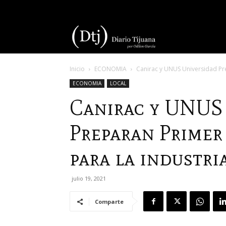
Diario
Inicio
ECONOMIA
Canirac y UNUS Universidad Pre
Tijuana
ECONOMIA
LOCAL
Canirac y UNUS
Preparan Primer
para la industri
julio 19, 2021
Comparte