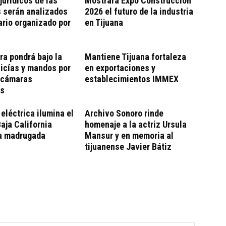
jurídicos de las
Mostrará Expo Construcción
 serán analizados
2026 el futuro de la industria
rio organizado por
en Tijuana
ra pondrá bajo la
Mantiene Tijuana fortaleza
licías y mandos por
en exportaciones y
e cámaras
establecimientos IMMEX
es
eléctrica ilumina el
Archivo Sonoro rinde
Baja California
homenaje a la actriz Ursula
la madrugada
Mansur y en memoria al
tijuanense Javier Bátiz