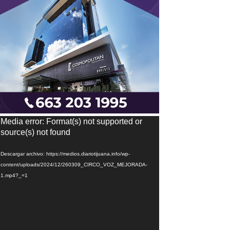
eproductor
Media error: Format(s) not supported or
e
source(s) not found
ídeo
Descargar archivo: https://medios.diariotijuana.info/wp-
content/uploads/2024/12/260309_CIRCO_VOZ_MEJORADA-
1.mp4?_=1