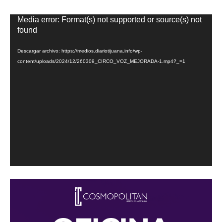
Reproductor
Media error: Format(s) not supported or source(s) not
de
found
vídeo
Descargar archivo: https://medios.diariotijuana.info/wp-
content/uploads/2024/12/260309_CIRCO_VOZ_MEJORADA-1.mp4?_=1