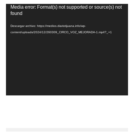
Reproductor
Media error: Format(s) not supported or source(s) not
de
found
vídeo
Descargar archivo: https://medios.diariotijuana.info/wp-
content/uploads/2024/12/260309_CIRCO_VOZ_MEJORADA-1.mp4?_=1