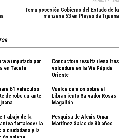
Artículo siguiente
Toma posesión Gobierno del Estado de la
na
manzana 53 en Playas de Tijuana
TOR
ra a imputado por
Conductora resulta ilesa tras
a en Tecate
volcadura en la Vía Rápida
Oriente
pera 61 vehículos
Vuelca camión sobre el
te de robo durante
Libramiento Salvador Rosas
ijuana
Magallón
 trabajo de la
Pesquisa de Alexis Omar
ntea fortalecer la
Martínez Salas de 30 años
cia ciudadana y la
ción policial