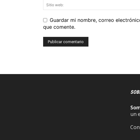
Guardar mi nombre, correo electrónic
que comente.
SOB
So
un 
Con