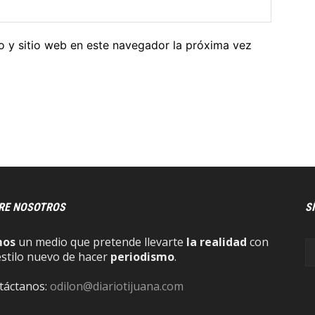
o y sitio web en este navegador la próxima vez
RE NOSOTROS
S
mos
un medio que pretende llevarte
la realidad
con
estilo nuevo de hacer
periodismo
.
táctanos:
odilon@diariotijuana.com