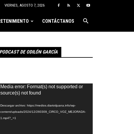
VIERNES, AGOSTO 7, 2026
ETENIMIENTO
CONTÁCTANOS
PODCAST DE ODILÓN GARCÍA
eproductor
Media error: Format(s) not supported or
e
source(s) not found
ídeo
Descargar archivo: https://medios.diariotijuana.info/wp-
content/uploads/2024/12/260309_CIRCO_VOZ_MEJORADA-
1.mp4?_=1