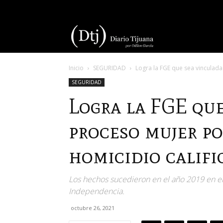
Diario
Inicio
SEGURIDAD
Logra la FGE que sea vinculada 
Tijuana
SEGURIDAD
Logra la FGE que
proceso mujer po
homicidio califi
Los hechos sucedieron en el año 2019 en el in
Independencia.
octubre 26, 2021