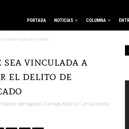
PORTADA
NOTICIAS
COLUMNA
ENTR
a proceso mujer por el delito...
 sea vinculada a
r el delito de
R
cado
d
v
terior del negocio “Carnitas Kikos´s Jr”, en la colonia