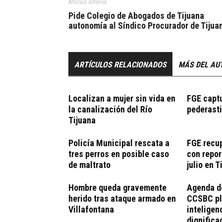
Artículo anterior
Pide Colegio de Abogados de Tijuana
autonomía al Síndico Procurador de Tijua
ARTÍCULOS RELACIONADOS
MÁS DEL AU
Localizan a mujer sin vida en
FGE captu
la canalización del Río
pederasti
Tijuana
Policía Municipal rescata a
FGE recu
tres perros en posible caso
con repor
de maltrato
julio en T
Hombre queda gravemente
Agenda de
herido tras ataque armado en
CCSBC pla
Villafontana
inteligen
dignifica