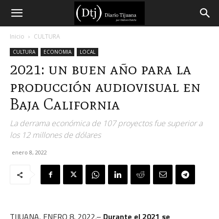
Diario
Inicio
CULTURA
CULTURA
ECONOMIA
LOCAL
Tijuana
2021: un buen año para la
producción audiovisual en
Baja California
La derrama económica de 107 proyectos fue superior a
los 12 millones de dólares
enero 8, 2022
TIJUANA, ENERO 8, 2022.–
Durante el 2021 se