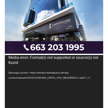
Reproductor
Media error: Format(s) not supported or source(s) not
de
found
vídeo
Descargar archivo: https://medios.diariotijuana.info/wp-
content/uploads/2024/12/260309_CIRCO_VOZ_MEJORADA-1.mp4?_=1