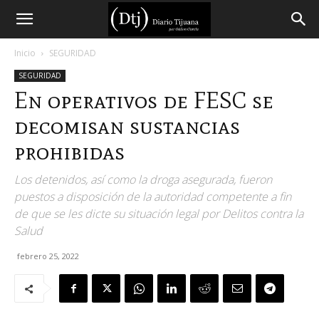
Diario
Inicio
SEGURIDAD
SEGURIDAD
Tijuana
En operativos de FESC se
decomisan sustancias
prohibidas
Los detenidos, así como la droga asegurada, fueron
puestos a disposición de la autoridad competente a fin
de que se les dicte su situación legal por Delitos contra la
Salud
febrero 25, 2022