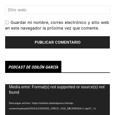
Guardar mi nombre, correo electrónico y sitio web
en este navegador la próxima vez que comente.
PODCAST DE ODILÓN GARCÍA
Reproductor
Media error: Format(s) not supported or source(s) not
de
found
vídeo
Descargar archivo: https://medios.diariotijuana.info/wp-
content/uploads/2024/12/260309_CIRCO_VOZ_MEJORADA-1.mp4?_=1