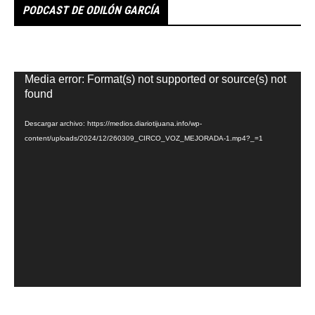
PODCAST DE ODILÓN GARCÍA
Reproductor
Media error: Format(s) not supported or source(s) not
de
found
vídeo
Descargar archivo: https://medios.diariotijuana.info/wp-
content/uploads/2024/12/260309_CIRCO_VOZ_MEJORADA-1.mp4?_=1