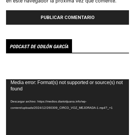
en este navegador la próxima vez que comente.
PODCAST DE ODILÓN GARCÍA
Reproductor
Media error: Format(s) not supported or source(s) not
de
found
vídeo
Descargar archivo: https://medios.diariotijuana.info/wp-
content/uploads/2024/12/260309_CIRCO_VOZ_MEJORADA-1.mp4?_=1