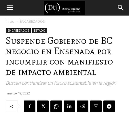
Diario
Inicio
ENCABEZADOS
ENCABEZADOS
ESTADO
Tijuana
Suspende Gobierno de BC
negocio en Ensenada por
incumplir con manifiesto
de impacto ambiental
Buscan concientizar un futuro sustentable en la región
marzo 18, 2022