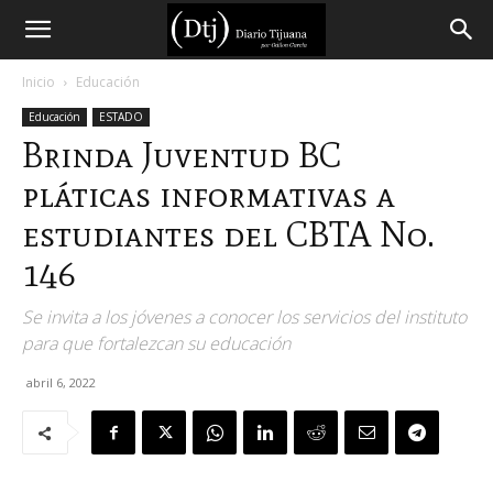
Diario
Inicio
Educación
Educación
ESTADO
Tijuana
Brinda Juventud BC
pláticas informativas a
estudiantes del CBTA No.
146
Se invita a los jóvenes a conocer los servicios del instituto
para que fortalezcan su educación
abril 6, 2022