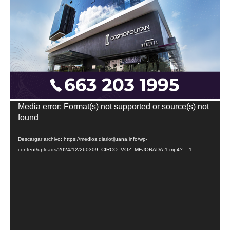
Reproductor
Media error: Format(s) not supported or source(s) not
de
found
vídeo
Descargar archivo: https://medios.diariotijuana.info/wp-
content/uploads/2024/12/260309_CIRCO_VOZ_MEJORADA-1.mp4?_=1