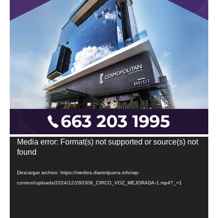
Reproductor
Media error: Format(s) not supported or source(s) not
de
found
vídeo
Descargar archivo: https://medios.diariotijuana.info/wp-
content/uploads/2024/12/260309_CIRCO_VOZ_MEJORADA-1.mp4?_=1