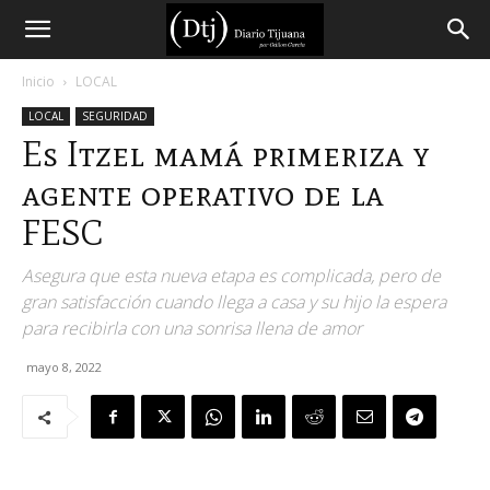
Diario
Inicio
LOCAL
LOCAL
SEGURIDAD
Tijuana
Es Itzel mamá primeriza y
agente operativo de la
FESC
Asegura que esta nueva etapa es complicada, pero de
gran satisfacción cuando llega a casa y su hijo la espera
para recibirla con una sonrisa llena de amor
mayo 8, 2022