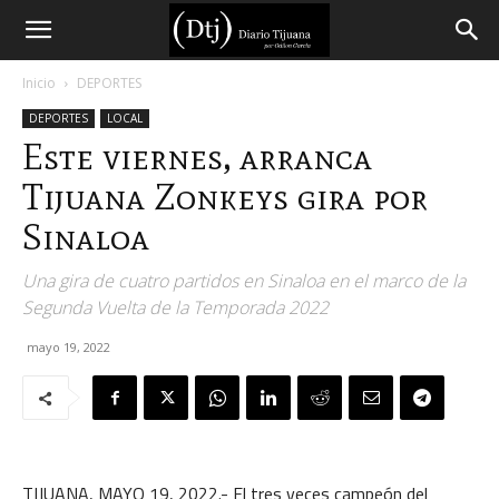
Diario
Inicio
DEPORTES
DEPORTES
LOCAL
Tijuana
Este viernes, arranca
Tijuana Zonkeys gira por
Sinaloa
Una gira de cuatro partidos en Sinaloa en el marco de la
Segunda Vuelta de la Temporada 2022
mayo 19, 2022
TIJUANA, MAYO 19, 2022.- El tres veces campeón del