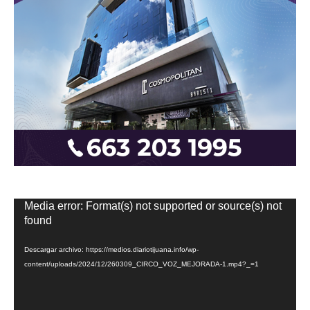
Reproductor
Media error: Format(s) not supported or source(s) not
de
found
vídeo
Descargar archivo: https://medios.diariotijuana.info/wp-
content/uploads/2024/12/260309_CIRCO_VOZ_MEJORADA-1.mp4?_=1