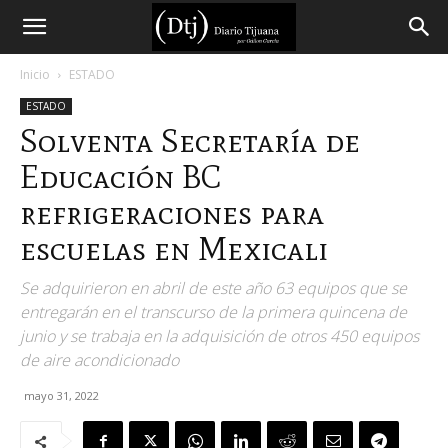
Diario
Inicio
ESTADO
ESTADO
Tijuana
Solventa Secretaría de
Educación BC
refrigeraciones para
escuelas en Mexicali
Se adquirieron en abril de este año 63 equipos que se
entregarán en el transcurso de la primera quincena de
junio y se trabaja en la adquisición de otros 450 equipos
de aire acondicionado
mayo 31, 2022