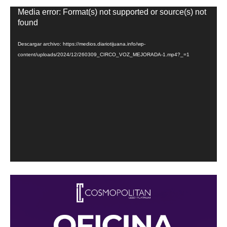
Reproductor
Media error: Format(s) not supported or source(s) not
de
found
vídeo
Descargar archivo: https://medios.diariotijuana.info/wp-
content/uploads/2024/12/260309_CIRCO_VOZ_MEJORADA-1.mp4?_=1