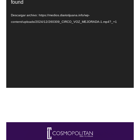
de
found
vídeo
Descargar archivo: https://medios.diariotijuana.info/wp-
content/uploads/2024/12/260309_CIRCO_VOZ_MEJORADA-1.mp4?_=1