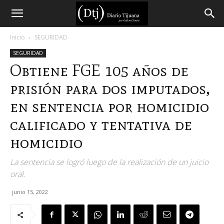
Diario
Inicio
SEGURIDAD
SEGURIDAD
Tijuana
Obtiene FGE 105 años de
prisión para dos imputados,
en sentencia por homicidio
calificado y tentativa de
homicidio
La sentencia se logró luego de la realización de un juicio
oral.
junio 15, 2022