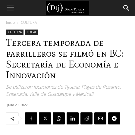
Diario
Inicio
CULTURA
CULTURA
LOCAL
Tijuana
Tercera temporada de
parrilleros se filmó en BC:
Secretaría de Economía e
Innovación
Se utilizaron locaciones de Tijuana, Playas de Rosarito,
Ensenada, Valle de Guadalupe y Mexicali
julio 29, 2022