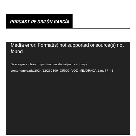
PODCAST DE ODILÓN GARCÍA
Reproductor
Media error: Format(s) not supported or source(s) not
de
found
vídeo
Descargar archivo: https://medios.diariotijuana.info/wp-
content/uploads/2024/12/260309_CIRCO_VOZ_MEJORADA-1.mp4?_=1