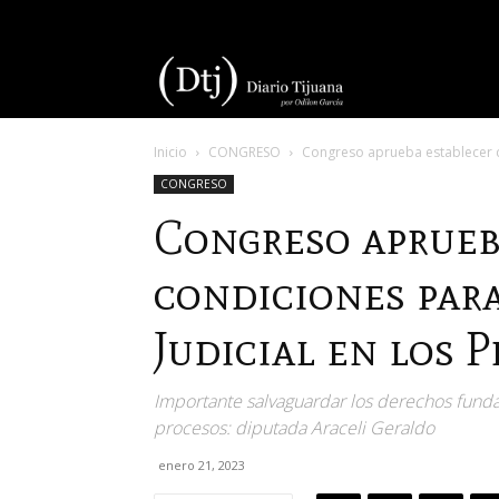
Diario
Inicio
CONGRESO
Congreso aprueba establecer co
Tijuana
CONGRESO
Congreso aprueb
condiciones par
Judicial en los 
Importante salvaguardar los derechos funda
procesos: diputada Araceli Geraldo
enero 21, 2023