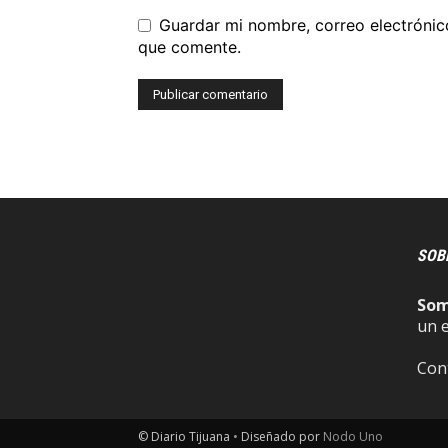
Guardar mi nombre, correo electrónic
que comente.
SOB
So
un 
Con
© Diario Tijuana
•
Diseñado por
Nodo Uno