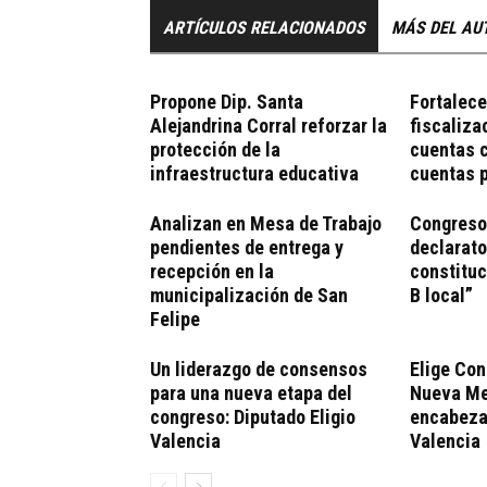
ARTÍCULOS RELACIONADOS
MÁS DEL AU
Propone Dip. Santa
Fortalec
Alejandrina Corral reforzar la
fiscaliza
protección de la
cuentas c
infraestructura educativa
cuentas 
Analizan en Mesa de Trabajo
Congreso
pendientes de entrega y
declarato
recepción en la
constituc
municipalización de San
B local”
Felipe
Un liderazgo de consensos
Elige Con
para una nueva etapa del
Nueva Mes
congreso: Diputado Eligio
encabeza 
Valencia
Valencia