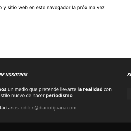
o y sitio web en este navegador la próxima vez
RE NOSOTROS
S
mos
un medio que pretende llevarte
la realidad
con
estilo nuevo de hacer
periodismo
.
táctanos:
odilon@diariotijuana.com