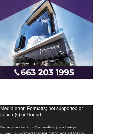
eproductor
Media error: Format(s) not supported or
e
source(s) not found
ídeo
Descargar archivo: https://medios.diariotijuana.info/wp-
content/uploads/2024/12/260309_CIRCO_VOZ_MEJORADA-