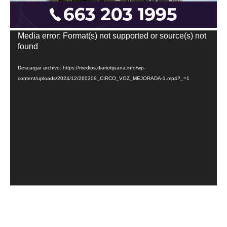
Reproductor
Media error: Format(s) not supported or source(s) not
de
found
vídeo
Descargar archivo: https://medios.diariotijuana.info/wp-
content/uploads/2024/12/260309_CIRCO_VOZ_MEJORADA-1.mp4?_=1