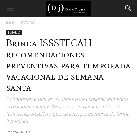
Diario
Inicio
ESTADO
ESTADO
Tijuana
Brinda ISSSTECALI
recomendaciones
preventivas para temporada
vacacional de semana
santa
Es importante buscar opciones para consumir alimentos
en establecimientos formales o preparar comidas de
fácil transportación y que no sean perecederas de forma
inmediata
marzo 24, 2023