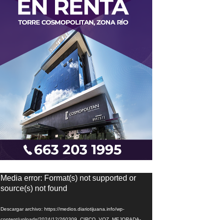
eproductor
Media error: Format(s) not supported or
e
source(s) not found
ídeo
Descargar archivo: https://medios.diariotijuana.info/wp-
content/uploads/2024/12/260309_CIRCO_VOZ_MEJORADA-