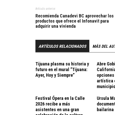
Artículo anterior
Recomienda Canadevi BC aprovechar los
productos que ofrece el Infonavit para
adquirir una vivienda
ARTÍCULOS RELACIONADOS
MÁS DEL AU
Tijuana plasma su historia y
Abre Gobi
futuro en el mural “Tijuana:
Californi
Ayer, Hoy y Siempre”
opciones
artística 
municipi
Festival Ópera en la Calle
Ursula M
2026 recibe a más
document
asistentes en una gran
bailarina