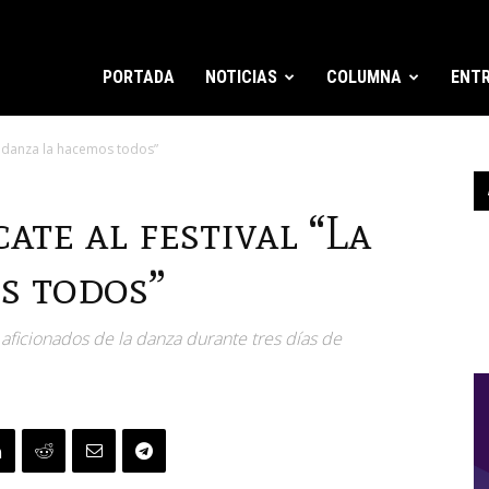
PORTADA
NOTICIAS
COLUMNA
ENTR
La danza la hacemos todos”
ate al festival “La
s todos”
aficionados de la danza durante tres días de