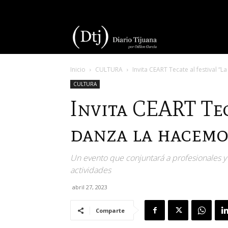
Diario
Inicio
CULTURA
Invita CEART Tecate al festival “
Tijuana
CULTURA
Invita CEART Tec
danza la hacemo
Un evento que conjuntará a profesionales y 
actividades
abril 27, 2023
Comparte