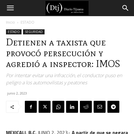
Diario
Inicio
ESTADO
ESTADO
SEGURIDAD
Tijuana
Detienen a taxista que
provocó persecución y
agredió a inspector: IMOS
Por intentar evitar una infracción, el conductor puso en
peligro a los automovilistas y peatones
junio 2, 2023
MEXICALI, B.C,
JUNIO 2, 2023.-
A partir de que se negara