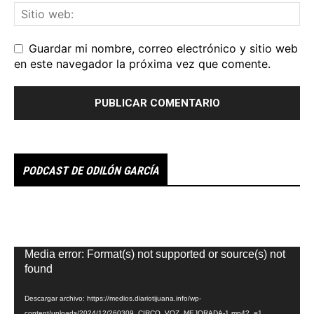
Guardar mi nombre, correo electrónico y sitio web
en este navegador la próxima vez que comente.
PODCAST DE ODILÓN GARCÍA
Reproductor
Media error: Format(s) not supported or source(s) not
de
found
vídeo
Descargar archivo: https://medios.diariotijuana.info/wp-
content/uploads/2024/12/260309_CIRCO_VOZ_MEJORADA-1.mp4?_=1