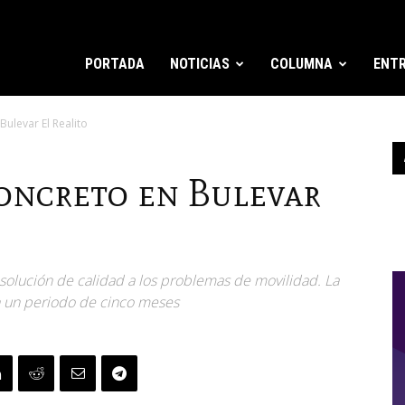
PORTADA
NOTICIAS
COLUMNA
ENTR
Bulevar El Realito
Concreto en Bulevar
 solución de calidad a los problemas de movilidad. La
en un periodo de cinco meses