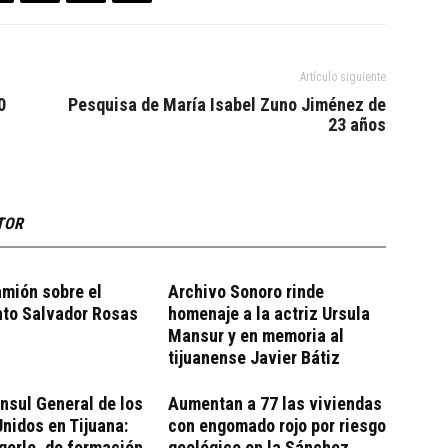
Artículo siguiente
0
Pesquisa de María Isabel Zuno Jiménez de
23 años
TOR
mión sobre el
Archivo Sonoro rinde
nto Salvador Rosas
homenaje a la actriz Ursula
Mansur y en memoria al
tijuanense Javier Bátiz
nsul General de los
Aumentan a 77 las viviendas
nidos en Tijuana:
con engomado rojo por riesgo
gerle, de formación
geológico en la Sánchez