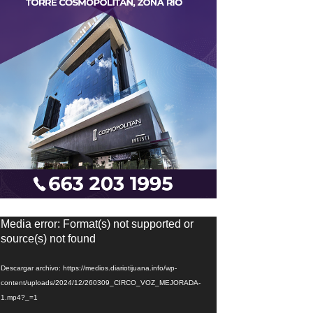
eproductor
Media error: Format(s) not supported or
e
source(s) not found
ídeo
Descargar archivo: https://medios.diariotijuana.info/wp-
content/uploads/2024/12/260309_CIRCO_VOZ_MEJORADA-
1.mp4?_=1