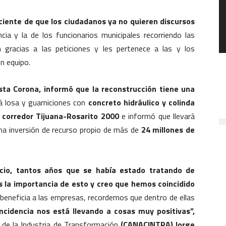
ciente de que los ciudadanos ya no quieren discursos
ia y la de los funcionarios municipales recorriendo las
 gracias a las peticiones y les pertenece a las y los
en equipo.
ista Corona, informó que la reconstrucción tiene una
rá losa y guarniciones con
concreto hidráulico y colinda
l corredor Tijuana-Rosarito 2000
e informó que llevará
na inversión de recurso propio de más de
24 millones de
cio, tantos años que se había estado tratando de
s la importancia de esto y creo que hemos coincidido
beneficia a las empresas, recordemos que dentro de ellas
incidencia nos está llevando a cosas muy positivas”,
 de la Industria de Transformación
(CANACINTRA),Jorge