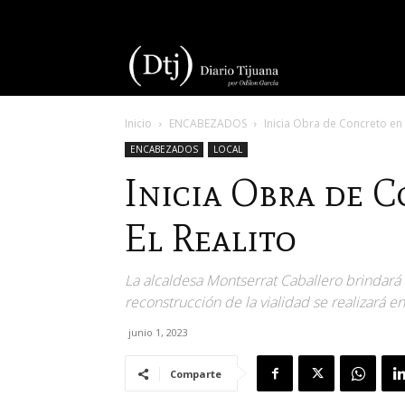
Diario
Inicio
ENCABEZADOS
Inicia Obra de Concreto en 
Tijuana
ENCABEZADOS
LOCAL
Inicia Obra de 
El Realito
La alcaldesa Montserrat Caballero brindará
reconstrucción de la vialidad se realizará 
junio 1, 2023
Comparte