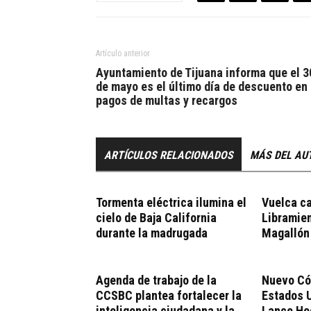
Artículo anterior
Ayuntamiento de Tijuana informa que el 3
de mayo es el último día de descuento en
pagos de multas y recargos
ARTÍCULOS RELACIONADOS
MÁS DEL AU
Tormenta eléctrica ilumina el
Vuelca ca
cielo de Baja California
Libramie
durante la madrugada
Magallón
Agenda de trabajo de la
Nuevo Có
CCSBC plantea fortalecer la
Estados U
inteligencia ciudadana y la
Lance He