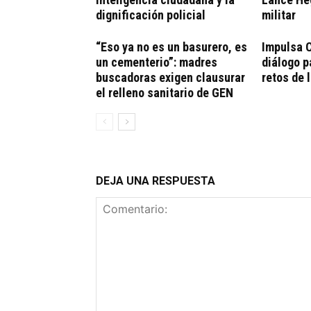
dignificación policial
militar
“Eso ya no es un basurero, es
Impulsa C
un cementerio”: madres
diálogo p
buscadoras exigen clausurar
retos de 
el relleno sanitario de GEN
DEJA UNA RESPUESTA