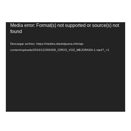
Reproductor
Media error: Format(s) not supported or source(s) not
de
found
vídeo
Descargar archivo: https://medios.diariotijuana.info/wp-
content/uploads/2024/12/260309_CIRCO_VOZ_MEJORADA-1.mp4?_=1