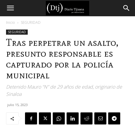
Diario
Inicio
SEGURIDAD
SEGURIDAD
Tijuana
Tras perpetrar un asalto,
presunto responsable es
capturado por la policía
municipal
Detenido Mauro “N” de 29 años de edad, originario de
Sinaloa
julio 15, 2023