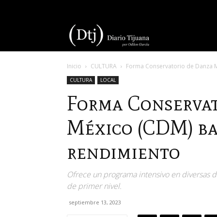
Diario
Inicio
CULTURA
Forma Conservatorio de Danza Mé
Tijuana
CULTURA
LOCAL
Forma Conservat
México (CDM) ba
rendimiento
Ofrece un programa intensivo en diversas di
de primer nivel.
septiembre 13, 2023