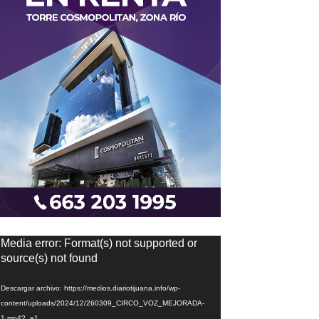
eproductor
Media error: Format(s) not supported or
e
source(s) not found
ídeo
Descargar archivo: https://medios.diariotijuana.info/wp-
content/uploads/2024/12/260309_CIRCO_VOZ_MEJORADA-
1.mp4?_=1