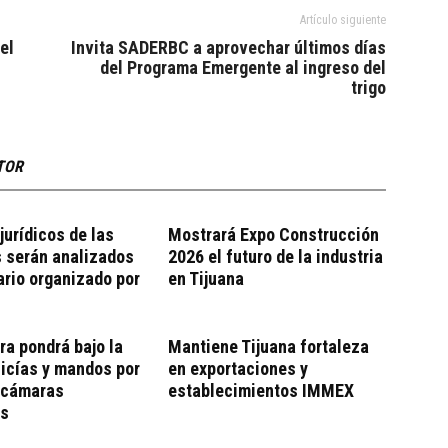
Artículo siguiente
el
Invita SADERBC a aprovechar últimos días
del Programa Emergente al ingreso del
trigo
TOR
jurídicos de las
Mostrará Expo Construcción
 serán analizados
2026 el futuro de la industria
rio organizado por
en Tijuana
ra pondrá bajo la
Mantiene Tijuana fortaleza
licías y mandos por
en exportaciones y
e cámaras
establecimientos IMMEX
es