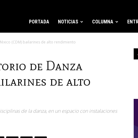
PORTADA
NOTICIAS
COLUMNA
ENTR
xico (CDM) bailarines de alto rendimiento
orio de Danza
ilarines de alto
sciplinas de la danza, en un espacio con instalaciones