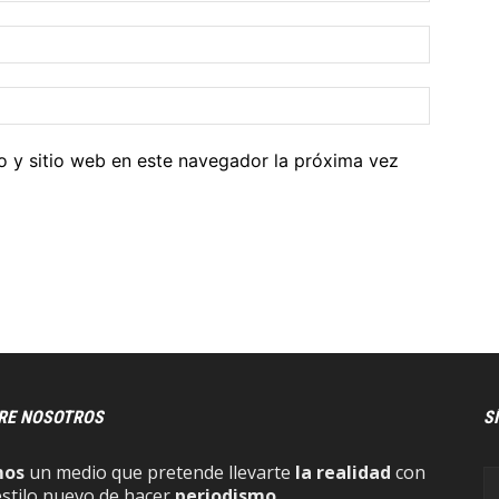
o y sitio web en este navegador la próxima vez
RE NOSOTROS
S
mos
un medio que pretende llevarte
la realidad
con
estilo nuevo de hacer
periodismo
.