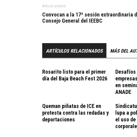
Artículo anterior
Convocan a la 17ª sesión extraordinaria d
Consejo General del IEEBC
ARTÍCULOS RELACIONADOS
MÁS DEL AU
Rosarito listo para el primer
Desafíos 
día del Baja Beach Fest 2026
empresas
en semina
ANADE
Queman piñatas de ICE en
Sindicatu
protesta contra las redadas y
lupa a po
deportaciones
el uso d
corporal