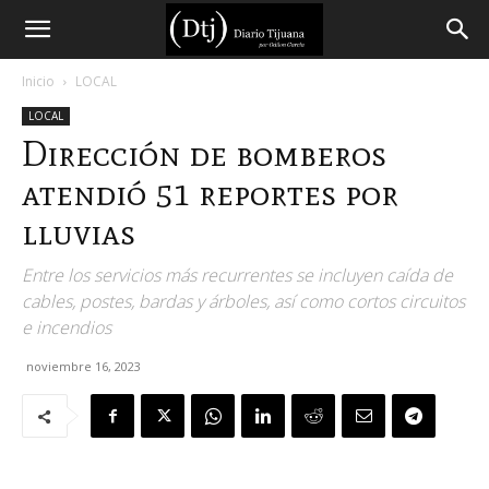
Diario
Inicio
LOCAL
LOCAL
Tijuana
Dirección de bomberos
atendió 51 reportes por
lluvias
Entre los servicios más recurrentes se incluyen caída de
cables, postes, bardas y árboles, así como cortos circuitos
e incendios
noviembre 16, 2023