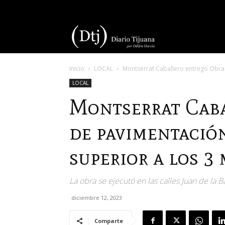
Diario
Inicio
LOCAL
Montserrat Caballero entregó Obra 
Tijuana
LOCAL
Montserrat Caba
de pavimentació
superior a los 3
La obra se ejecutó en las calles Juan de la 
diciembre 12, 2023
Comparte