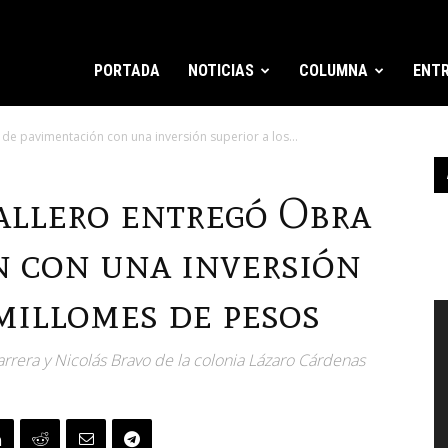
PORTADA
NOTICIAS
COLUMNA
ENTR
de pavimentación con una inversión superior a los...
llero entregó Obra
n con una inversión
 millomes de pesos
R
d
v
Barrera y Nicolás Bravo de la colonia Lázaro Cárdenas