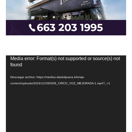
Reproductor
Media error: Format(s) not supported or source(s) not
de
found
vídeo
Descargar archivo: https://medios.diariotijuana.info/wp-
content/uploads/2024/12/260309_CIRCO_VOZ_MEJORADA-1.mp4?_=1