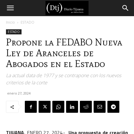
Diario
Inicio
ESTADO
ESTADO
Tijuana
Propone la FEDABO Nueva
Ley de Aranceles de
Abogados en el Estado
La actual data de 1977 y se contrapone con los nuevos
criterios de la corte
enero 27, 2024
TIJUANA,
ENERO 27, 2024.-
Una propuesta de creación