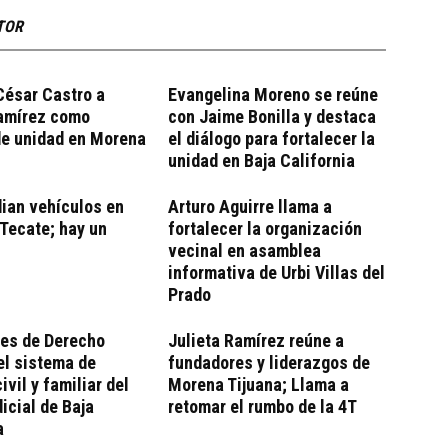
TOR
César Castro a
Evangelina Moreno se reúne
Ramírez como
con Jaime Bonilla y destaca
de unidad en Morena
el diálogo para fortalecer la
unidad en Baja California
ian vehículos en
Arturo Aguirre llama a
Tecate; hay un
fortalecer la organización
vecinal en asamblea
informativa de Urbi Villas del
Prado
tes de Derecho
Julieta Ramírez reúne a
el sistema de
fundadores y liderazgos de
ivil y familiar del
Morena Tijuana; Llama a
icial de Baja
retomar el rumbo de la 4T
a