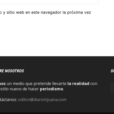
o y sitio web en este navegador la próxima vez
RE NOSOTROS
S
mos
un medio que pretende llevarte
la realidad
con
estilo nuevo de hacer
periodismo
.
táctanos:
odilon@diariotijuana.com