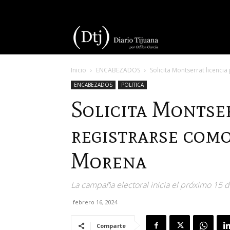
Diario
Inicio
ENCABEZADOS
Solicita Montserrat licenc
Tijuana
ENCABEZADOS
POLITICA
Solicita Montser
registrarse com
Morena
La campaña electoral inicia el próximo 15 d
febrero 16, 2024
Comparte