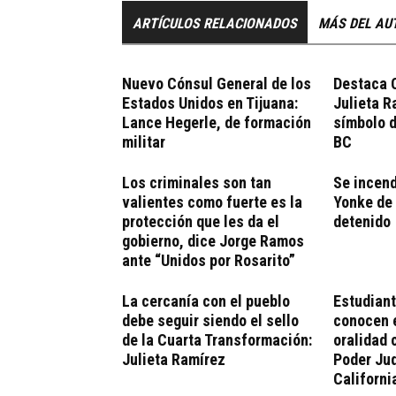
ARTÍCULOS RELACIONADOS
MÁS DEL AU
Nuevo Cónsul General de los
Destaca 
Estados Unidos en Tijuana:
Julieta 
Lance Hegerle, de formación
símbolo 
militar
BC
Los criminales son tan
Se incend
valientes como fuerte es la
Yonke de 
protección que les da el
detenido
gobierno, dice Jorge Ramos
ante “Unidos por Rosarito”
La cercanía con el pueblo
Estudian
debe seguir siendo el sello
conocen 
de la Cuarta Transformación:
oralidad c
Julieta Ramírez
Poder Jud
Californi