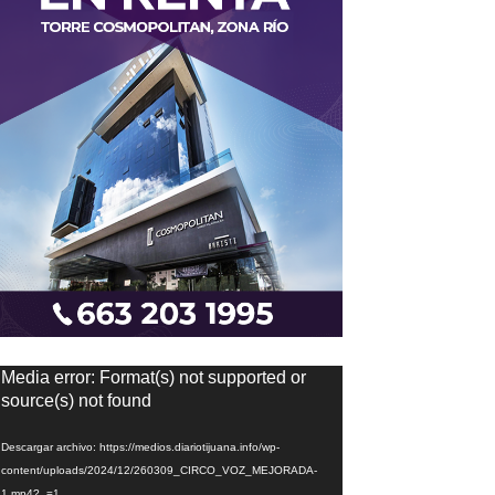
eproductor
Media error: Format(s) not supported or
e
source(s) not found
ídeo
Descargar archivo: https://medios.diariotijuana.info/wp-
content/uploads/2024/12/260309_CIRCO_VOZ_MEJORADA-
1.mp4?_=1