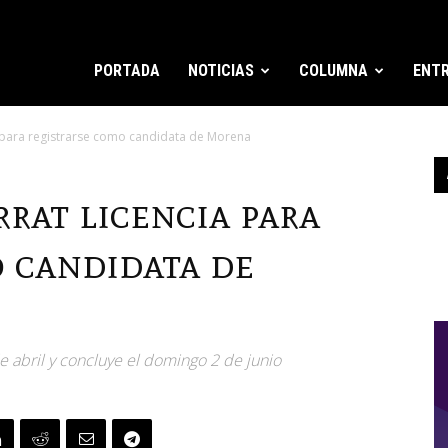
PORTADA
NOTICIAS
COLUMNA
ENTR
ia para registrarse como candidata de Morena
rat licencia para
o candidata de
e abril y concluye el domingo 2 de junio