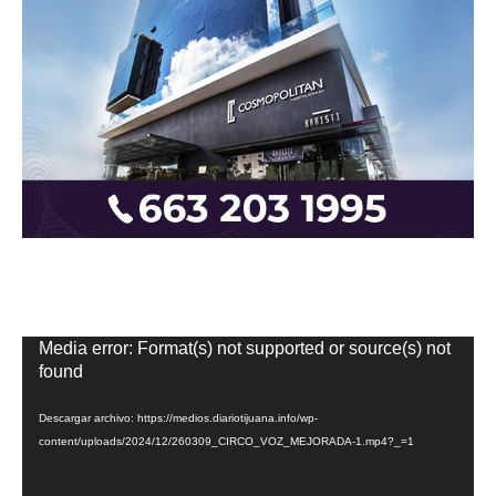
Reproductor
Media error: Format(s) not supported or source(s) not
de
found
vídeo
Descargar archivo: https://medios.diariotijuana.info/wp-
content/uploads/2024/12/260309_CIRCO_VOZ_MEJORADA-1.mp4?_=1