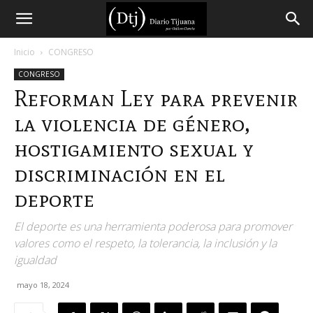
Diario
Inicio
CONGRESO
CONGRESO
Tijuana
Reforman Ley para prevenir
la violencia de género,
hostigamiento sexual y
discriminación en el
deporte
El deporte es una herramienta poderosa para promover
valores como el respeto, la tolerancia, la inclusión y la
igualdad
mayo 18, 2024