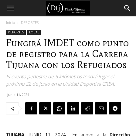
Diario
Inicio
DEPORTES
DEPORTES
LOCAL
Tijuana
Fungirá IMDET como punto
de registro para la Carrera
Tijuana con los Refugiados
El evento pedestre de 5 kilómetros tendrá lugar el
próximo 22 de junio en la Unidad Deportiva CREA.
junio 11, 2024
TIJUANA
, JUNIO 11, 2024.- En apoyo a la
Dirección