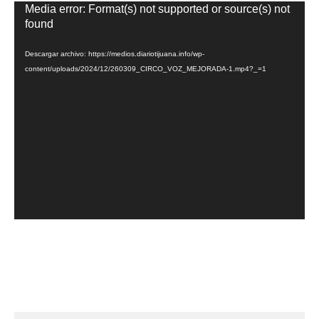
Reproductor
Media error: Format(s) not supported or source(s) not
de
found
vídeo
Descargar archivo: https://medios.diariotijuana.info/wp-
content/uploads/2024/12/260309_CIRCO_VOZ_MEJORADA-1.mp4?_=1