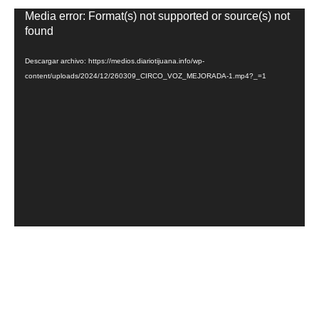
Reproductor
Media error: Format(s) not supported or source(s) not
de
found
vídeo
Descargar archivo: https://medios.diariotijuana.info/wp-
content/uploads/2024/12/260309_CIRCO_VOZ_MEJORADA-1.mp4?_=1