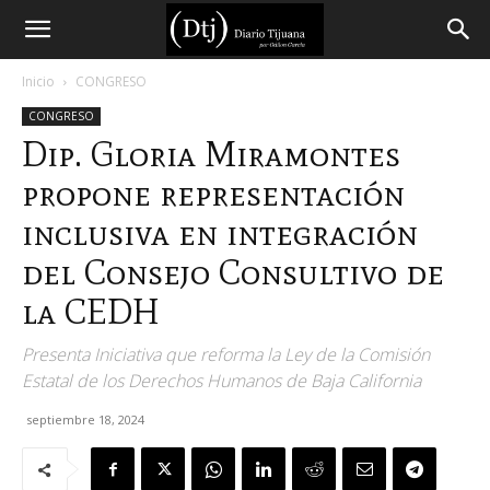
Diario
Inicio
CONGRESO
CONGRESO
Tijuana
Dip. Gloria Miramontes
propone representación
inclusiva en integración
del Consejo Consultivo de
la CEDH
Presenta Iniciativa que reforma la Ley de la Comisión
Estatal de los Derechos Humanos de Baja California
septiembre 18, 2024