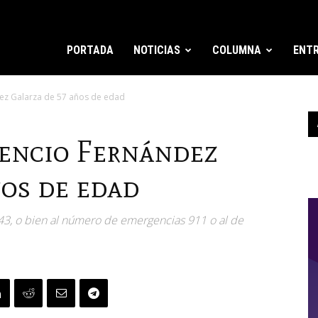
PORTADA
NOTICIAS
COLUMNA
ENTR
ez Galarza de 57 años de edad
rencio Fernández
ños de edad
643, o bien al número de emergencias 911 o al de