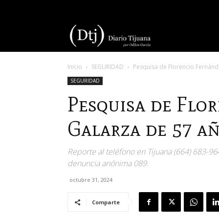
Diario
Inicio
SEGURIDAD
Pesquisa de Florencio Fernánd
Tijuana
SEGURIDAD
Pesquisa de Flo
Galarza de 57 a
Reporte al teléfono en Tijuana (664) 683-9
denuncia anónima 089.
octubre 31, 2024
Comparte