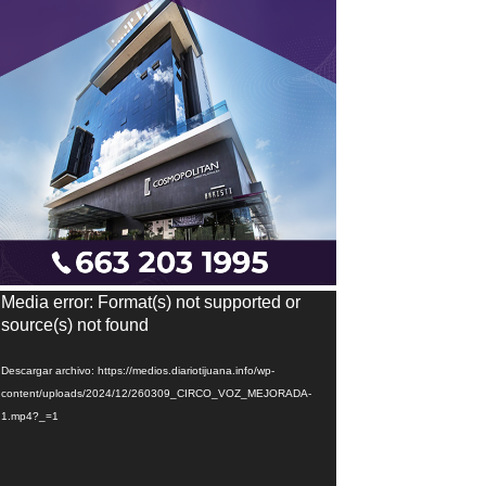
eproductor
Media error: Format(s) not supported or
e
source(s) not found
ídeo
Descargar archivo: https://medios.diariotijuana.info/wp-
content/uploads/2024/12/260309_CIRCO_VOZ_MEJORADA-
1.mp4?_=1