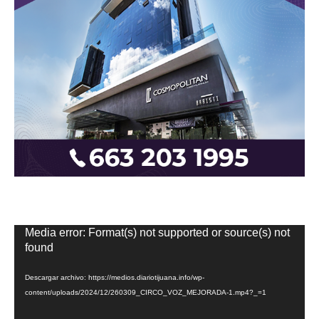
Reproductor
Media error: Format(s) not supported or source(s) not
de
found
vídeo
Descargar archivo: https://medios.diariotijuana.info/wp-
content/uploads/2024/12/260309_CIRCO_VOZ_MEJORADA-1.mp4?_=1