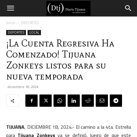
Diario
Inicio
DEPORTES
DEPORTES
LOCAL
Tijuana
¡La Cuenta Regresiva Ha
Comenzado! Tijuana
Zonkeys listos para su
nueva temporada
diciembre 18, 2024
TIJUANA
, DICIEMBRE 18, 2024.- El camino a la 4ta. Estrella
para
Tijuana Zonkeys
ya se definió, luego de que este