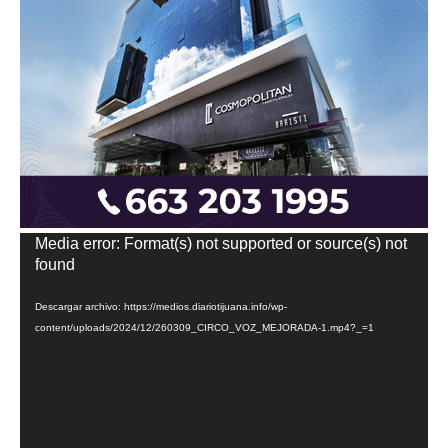
Reproductor
Media error: Format(s) not supported or source(s) not
de
found
vídeo
Descargar archivo: https://medios.diariotijuana.info/wp-
content/uploads/2024/12/260309_CIRCO_VOZ_MEJORADA-1.mp4?_=1