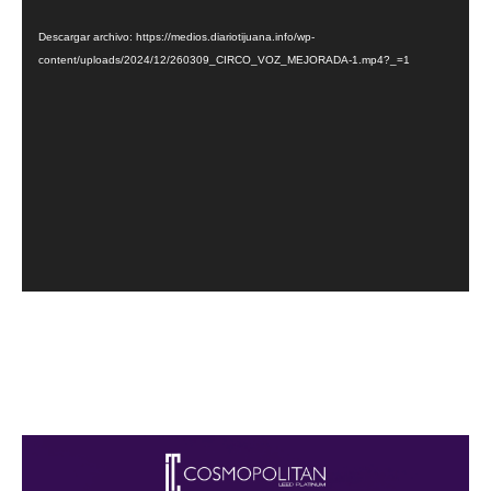
vídeo
Descargar archivo: https://medios.diariotijuana.info/wp-
content/uploads/2024/12/260309_CIRCO_VOZ_MEJORADA-1.mp4?_=1