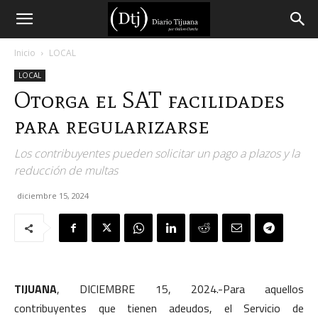
Diario
Inicio
LOCAL
LOCAL
Tijuana
Otorga el SAT facilidades
para regularizarse
Los contribuyentes pueden solicitar un pago a plazos y la
reducción de multas
diciembre 15, 2024
TIJUANA
, DICIEMBRE 15, 2024.-Para aquellos
contribuyentes que tienen adeudos, el Servicio de