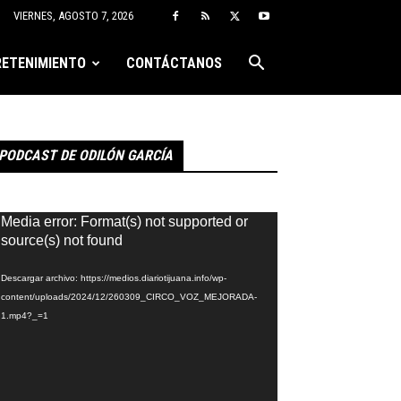
VIERNES, AGOSTO 7, 2026
ETENIMIENTO
CONTÁCTANOS
PODCAST DE ODILÓN GARCÍA
eproductor
Media error: Format(s) not supported or
e
source(s) not found
ídeo
Descargar archivo: https://medios.diariotijuana.info/wp-
content/uploads/2024/12/260309_CIRCO_VOZ_MEJORADA-
1.mp4?_=1