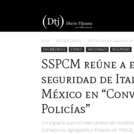
Diario
Inicio
ENCABEZADOS
SSPCM reúne a expertos en s
Tijuana
ENCABEZADOS
ESTADO
NACIONALES
SEGURIDAD
SSPCM reúne a e
seguridad de Ita
México en “Conv
Policías”
Un espacio para el intercambio de modelos 
Consejeros, Agregados y Enlaces de Policía