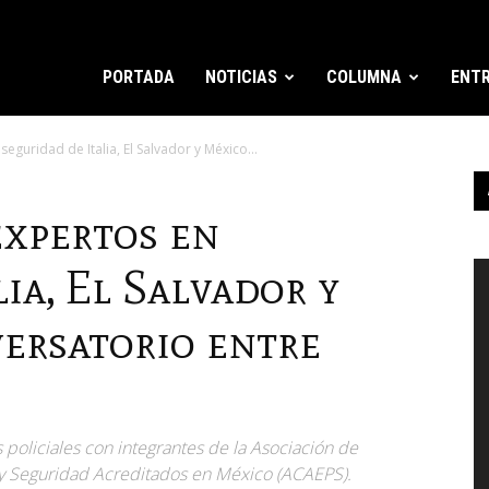
PORTADA
NOTICIAS
COLUMNA
ENTR
eguridad de Italia, El Salvador y México...
xpertos en
R
lia, El Salvador y
d
v
ersatorio entre
policiales con integrantes de la Asociación de
 y Seguridad Acreditados en México (ACAEPS).