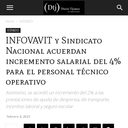
Diario
Inicio
ESTADO
ESTADO
Tijuana
INFOVAVIT y Sindicato
Nacional acuerdan
incremento salarial del 4%
para el personal técnico
operativo
Asimismo, se acordó un incremento del 2% a las
prestaciones de ayuda de despensa, de transporte,
incentivo laboral y seguro escolar.
febrero 6, 2025