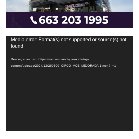
Reproductor
Media error: Format(s) not supported or source(s) not
de
found
vídeo
Descargar archivo: https://medios.diariotijuana.info/wp-
content/uploads/2024/12/260309_CIRCO_VOZ_MEJORADA-1.mp4?_=1