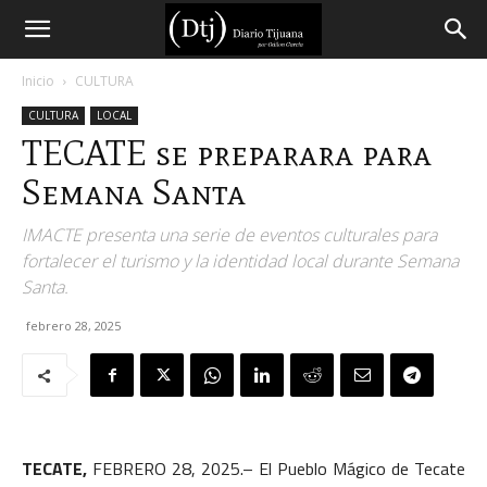
Diario
Inicio
CULTURA
CULTURA
LOCAL
Tijuana
TECATE se preparara para
Semana Santa
IMACTE presenta una serie de eventos culturales para
fortalecer el turismo y la identidad local durante Semana
Santa.
febrero 28, 2025
TECATE,
FEBRERO 28, 2025.– El Pueblo Mágico de Tecate