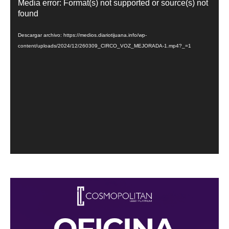
Reproductor
Media error: Format(s) not supported or source(s) not
de
found
vídeo
Descargar archivo: https://medios.diariotijuana.info/wp-
content/uploads/2024/12/260309_CIRCO_VOZ_MEJORADA-1.mp4?_=1