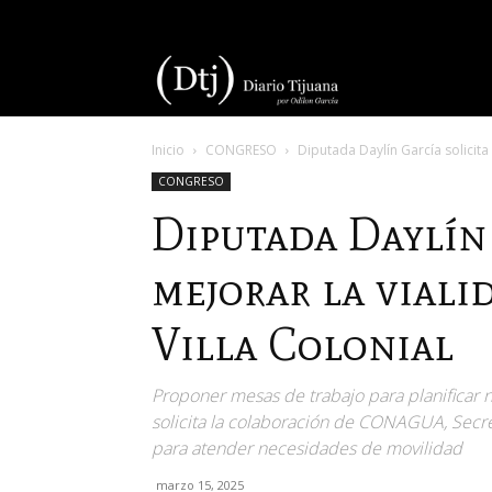
Diario
Inicio
CONGRESO
Diputada Daylín García solicita 
Tijuana
CONGRESO
Diputada Daylín 
mejorar la viali
Villa Colonial
Proponer mesas de trabajo para planificar n
solicita la colaboración de CONAGUA, Secre
para atender necesidades de movilidad
marzo 15, 2025