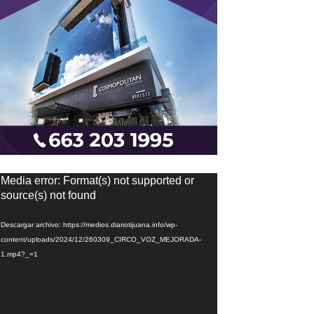
eproductor
Media error: Format(s) not supported or
e
source(s) not found
ídeo
Descargar archivo: https://medios.diariotijuana.info/wp-
content/uploads/2024/12/260309_CIRCO_VOZ_MEJORADA-
1.mp4?_=1