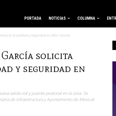
PORTADA
NOTICIAS
COLUMNA
ENTR
mejorar la vialidad y seguridad en Villa Colonial
García solicita
dad y seguridad en
ueva salida vial y puente peatonal en la zona. Se
taría de Infraestructura y Ayuntamiento de Mexicali