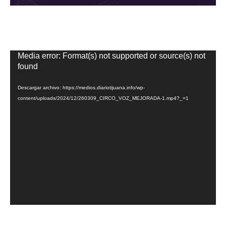
Reproductor
Media error: Format(s) not supported or source(s) not
de
found
vídeo
Descargar archivo: https://medios.diariotijuana.info/wp-
content/uploads/2024/12/260309_CIRCO_VOZ_MEJORADA-1.mp4?_=1