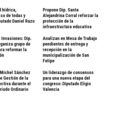
 hídrica,
Propone Dip. Santa
so de todas y
Alejandrina Corral reforzar la
putado Daniel Razo
protección de la
infraestructura educativa
 Invasiones: Dip.
Analizan en Mesa de Trabajo
rganiza grupo de
pendientes de entrega y
ara reformar la
recepción en la
ión
municipalización de San
Felipe
 Michel Sánchez
Un liderazgo de consensos
e Gestión de la
para una nueva etapa del
ctiva durante el
congreso: Diputado Eligio
riodo Ordinario
Valencia