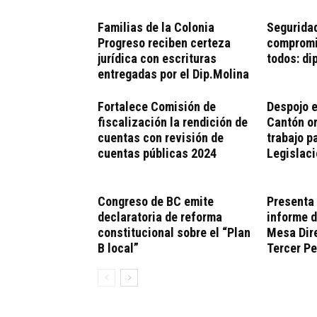
Familias de la Colonia
Seguridad
Progreso reciben certeza
compromi
jurídica con escrituras
todos: di
entregadas por el Dip.Molina
Fortalece Comisión de
Despojo e
fiscalización la rendición de
Cantón o
cuentas con revisión de
trabajo p
cuentas públicas 2024
Legislac
Congreso de BC emite
Presenta
declaratoria de reforma
informe d
constitucional sobre el “Plan
Mesa Dire
B local”
Tercer Pe