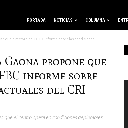
PORTADA
NOTICIAS
COLUMNA
ENTR
 que directora del DIFBC informe sobre las condiciones...
a Gaona propone que
IFBC informe sobre
R
actuales del CRI
d
v
do que el centro opera en condiciones deplorables