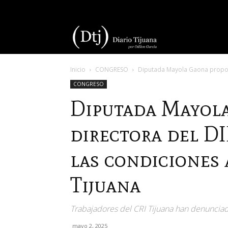
Diario
Inicio
CONGRESO
Diputada Mayola Gaona propone
Tijuana
CONGRESO
Diputada Mayol
directora del D
las condiciones 
Tijuana
Trabajadores del CRI Tijuana han denuncia
mayo 2, 2025