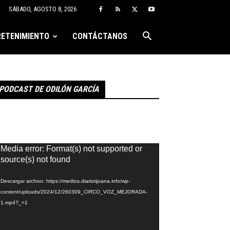
SÁBADO, AGOSTO 8, 2026
ETENIMIENTO
CONTÁCTANOS
PODCAST DE ODILÓN GARCÍA
eproductor
Media error: Format(s) not supported or
e
source(s) not found
ídeo
Descargar archivo: https://medios.diariotijuana.info/wp-
content/uploads/2024/12/260309_CIRCO_VOZ_MEJORADA-
1.mp4?_=1