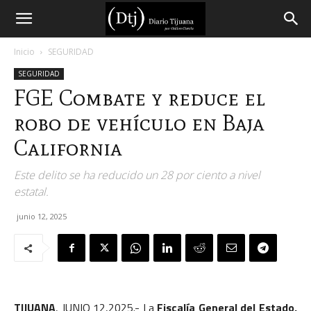
Diario
Inicio
SEGURIDAD
SEGURIDAD
Tijuana
FGE Combate y reduce el
robo de vehículo en Baja
California
Este delito se ha reducido un 28 por ciento a nivel
estatal.
junio 12, 2025
TIJUANA
, JUNIO 12,2025.- La
Fiscalía General del Estado,