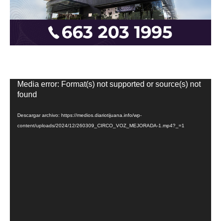
Reproductor
Media error: Format(s) not supported or source(s) not
de
found
vídeo
Descargar archivo: https://medios.diariotijuana.info/wp-
content/uploads/2024/12/260309_CIRCO_VOZ_MEJORADA-1.mp4?_=1