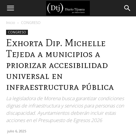
Diario
Inicio
CONGRESO
CONGRESO
Tijuana
Exhorta Dip. Michelle
Tejeda a municipios a
priorizar accesibilidad
universal en
infraestructura pública
La legisladora de Morena busca garantizar condiciones
dignas de infraestructura y servicios para personas con
discapacidad. Ayuntamientos deberán incluir estas
acciones en el Presupuesto de Egresos 2026
julio 6, 2025