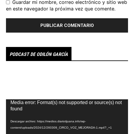
Guardar mi nombre, correo electrónico y sitio web
en este navegador la próxima vez que comente.
PODCAST DE ODILÓN GARCÍA
Reproductor
Media error: Format(s) not supported or source(s) not
de
found
vídeo
Descargar archivo: https://medios.diariotijuana.info/wp-
content/uploads/2024/12/260309_CIRCO_VOZ_MEJORADA-1.mp4?_=1