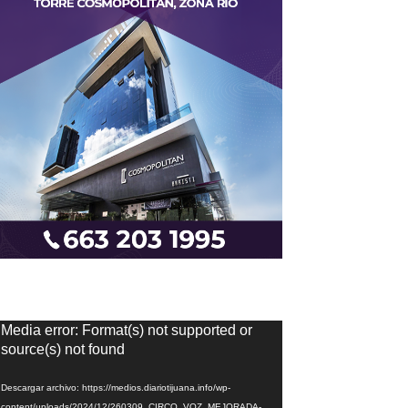
eproductor
Media error: Format(s) not supported or
e
source(s) not found
ídeo
Descargar archivo: https://medios.diariotijuana.info/wp-
content/uploads/2024/12/260309_CIRCO_VOZ_MEJORADA-