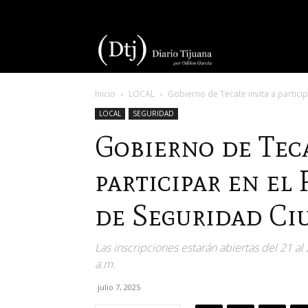
Diario
Inicio
LOCAL
Gobierno de Tecate invita a particip
Tijuana
LOCAL
SEGURIDAD
Gobierno de Teca
participar en el
de Seguridad Ci
Las inscripciones estarán abiertas del 21 al
a.m.
julio 7, 2025