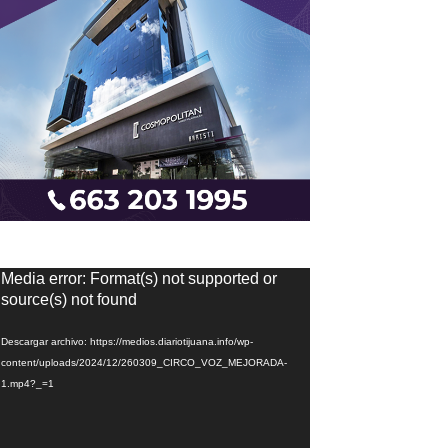
eproductor
Media error: Format(s) not supported or
e
source(s) not found
ídeo
Descargar archivo: https://medios.diariotijuana.info/wp-
content/uploads/2024/12/260309_CIRCO_VOZ_MEJORADA-
1.mp4?_=1