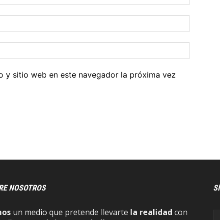
o y sitio web en este navegador la próxima vez
RE NOSOTROS
S
mos
un medio que pretende llevarte
la realidad
con