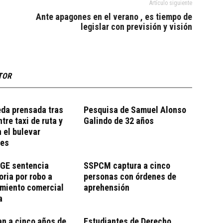
Artículo siguiente
Ante apagones en el verano , es tiempo de
legislar con previsión y visión
TOR
eda prensada tras
Pesquisa de Samuel Alonso
tre taxi de ruta y
Galindo de 32 años
 el bulevar
tes
FGE sentencia
SSPCM captura a cinco
ria por robo a
personas con órdenes de
imiento comercial
aprehensión
a
n a cinco años de
Estudiantes de Derecho