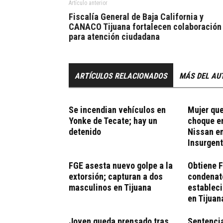
Artículo anterior
Fiscalía General de Baja California y
CANACO Tijuana fortalecen colaboración
para atención ciudadana
ARTÍCULOS RELACIONADOS
MÁS DEL AU
Se incendian vehículos en
Mujer qu
Yonke de Tecate; hay un
choque en
detenido
Nissan en
Insurgen
FGE asesta nuevo golpe a la
Obtiene 
extorsión; capturan a dos
condenato
masculinos en Tijuana
establec
en Tijuan
Joven queda prensado tras
Sentencia