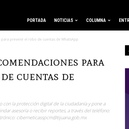
PORTADA
NOTICIAS
COLUMNA
ENTR
para prevenir el robo de cuentas de WhatsApp
comendaciones para
 de cuentas de
 con la protección digital de la ciudadanía y pone a
ndar asesoría o recibir reportes, a través del teléfono:
ctrónico: ciberneticasspcm@tijuana.gob.mx