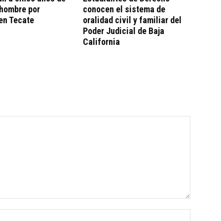
 hombre por
conocen el sistema de
en Tecate
oralidad civil y familiar del
Poder Judicial de Baja
California