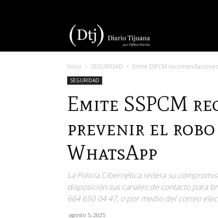
Diario
Inicio
SEGURIDAD
Emite SSPCM recomendaciones 
Tijuana
SEGURIDAD
Emite SSPCM re
prevenir el robo
WhatsApp
La Policía Cibernética reitera su compromiso
disposición sus canales de contacto para bri
664 650 04 47, o por medio del correo ele
agosto 5, 2025