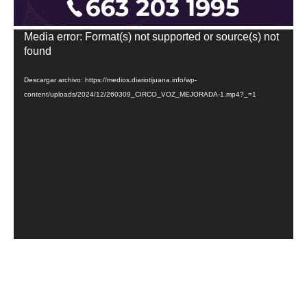
Reproductor
Media error: Format(s) not supported or source(s) not
de
found
vídeo
Descargar archivo: https://medios.diariotijuana.info/wp-
content/uploads/2024/12/260309_CIRCO_VOZ_MEJORADA-1.mp4?_=1