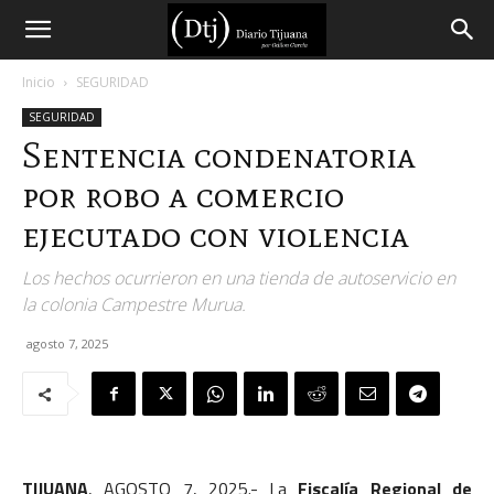
Diario
Inicio
SEGURIDAD
SEGURIDAD
Tijuana
Sentencia condenatoria
por robo a comercio
ejecutado con violencia
Los hechos ocurrieron en una tienda de autoservicio en
la colonia Campestre Murua.
agosto 7, 2025
TIJUANA
, AGOSTO 7, 2025.- La
Fiscalía Regional de