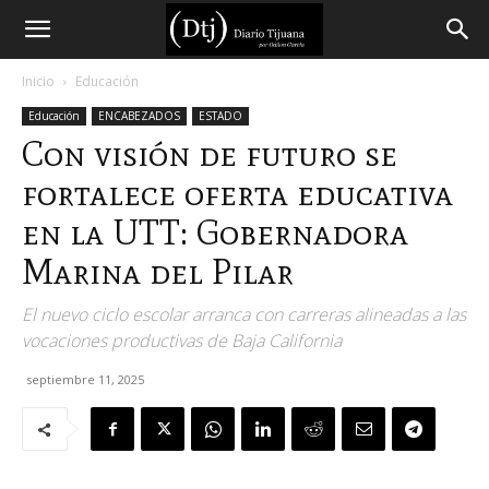
Diario
Inicio
Educación
Educación
ENCABEZADOS
ESTADO
Tijuana
Con visión de futuro se
fortalece oferta educativa
en la UTT: Gobernadora
Marina del Pilar
El nuevo ciclo escolar arranca con carreras alineadas a las
vocaciones productivas de Baja California
septiembre 11, 2025