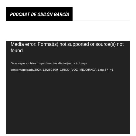
PODCAST DE ODILÓN GARCÍA
Reproductor
Media error: Format(s) not supported or source(s) not
de
found
vídeo
Descargar archivo: https://medios.diariotijuana.info/wp-
content/uploads/2024/12/260309_CIRCO_VOZ_MEJORADA-1.mp4?_=1