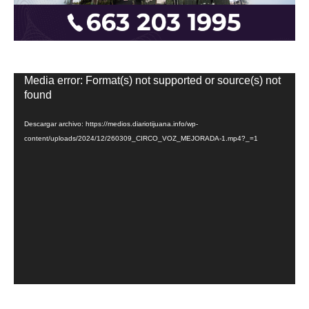
Reproductor
Media error: Format(s) not supported or source(s) not
de
found
vídeo
Descargar archivo: https://medios.diariotijuana.info/wp-
content/uploads/2024/12/260309_CIRCO_VOZ_MEJORADA-1.mp4?_=1