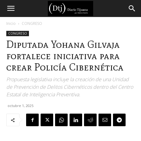
Diario
Inicio
CONGRESO
CONGRESO
Tijuana
Diputada Yohana Gilvaja
fortalece iniciativa para
crear Policía Cibernética
Propuesta legislativa incluye la creación de una Unidad
de Prevención de Delitos Cibernéticos dentro del Centro
Estatal de Inteligencia Preventiva.
octubre 1, 2025