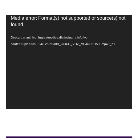
Reproductor
Media error: Format(s) not supported or source(s) not
de
found
vídeo
Descargar archivo: https://medios.diariotijuana.info/wp-
content/uploads/2024/12/260309_CIRCO_VOZ_MEJORADA-1.mp4?_=1