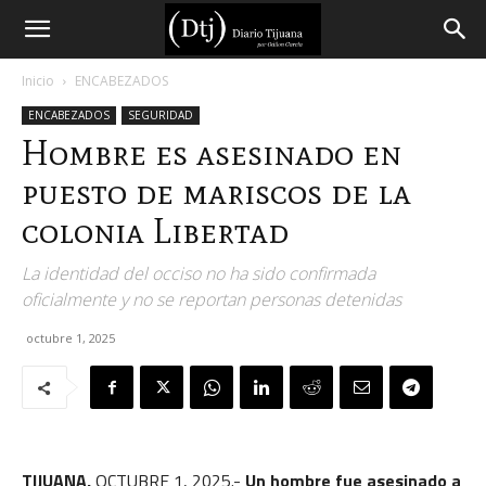
Diario
Inicio
ENCABEZADOS
ENCABEZADOS
SEGURIDAD
Tijuana
Hombre es asesinado en
puesto de mariscos de la
colonia Libertad
La identidad del occiso no ha sido confirmada
oficialmente y no se reportan personas detenidas
octubre 1, 2025
TIJUANA,
OCTUBRE 1, 2025.-
Un hombre fue asesinado a