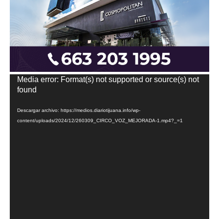
Reproductor
Media error: Format(s) not supported or source(s) not
de
found
vídeo
Descargar archivo: https://medios.diariotijuana.info/wp-
content/uploads/2024/12/260309_CIRCO_VOZ_MEJORADA-1.mp4?_=1